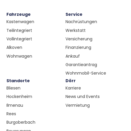
Fahrzeuge
Service
Kastenwagen
Nachrüstungen
Teilintegriert
Werkstatt
Vollintegriert
Versicherung
Alkoven
Finanzierung
Wohnwagen
Ankauf
Garantieantrag
Wohnmobil-Service
Standorte
Dörr
Bliesen
Karriere
Hockenheim
News und Events
Ilmenau
Vermietung
Rees
Burgoberbach
Beverungen