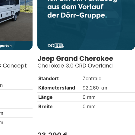
Jeep
Grand Cherokee
LS Concept
Cherokee 3.0 CRD Overland
Standort
Zentrale
en
Kilometerstand
92.260 km
Länge
0 mm
Breite
0 mm
mm
mm
23.290 €