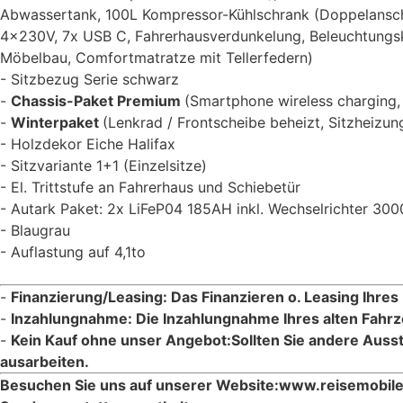
Abwassertank, 100L Kompressor-Kühlschrank (Doppelanschla
4x230V, 7x USB C, Fahrerhausverdunkelung, Beleuchtungsk
Möbelbau, Comfortmatratze mit Tellerfedern)
Sitzbezug Serie schwarz
Chassis-Paket Premium
(Smartphone wireless charging
Winterpaket
(Lenkrad / Frontscheibe beheizt, Sitzheizun
Holzdekor Eiche Halifax
Sitzvariante 1+1 (Einzelsitze)
El. Trittstufe an Fahrerhaus und Schiebetür
Autark Paket: 2x LiFeP04 185AH inkl. Wechselrichter 30
Blaugrau
Auflastung auf 4,1to
Finanzierung/Leasing: Das Finanzieren o. Leasing Ihres
Inzahlungnahme: Die Inzahlungnahme Ihres alten Fahrz
Kein Kauf ohne unser Angebot:Sollten Sie andere Ausst
ausarbeiten.
Besuchen Sie uns auf unserer Website:www.reisemobile