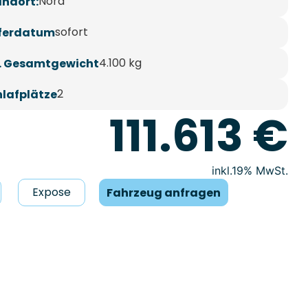
Nord
andort:
sofort
eferdatum
4.100 kg
l. Gesamtgewicht
2
hlafplätze
111.613 €
19% MwSt.
Expose
Fahrzeug anfragen