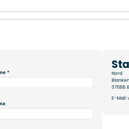
Sta
me *
Nord
Blanken
37688
E-Mail:
rma