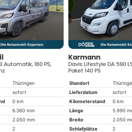
l
Karmann
B Automatik, 180 PS,
Davis Lifestyle DA 590 
nz
Paket 140 PS
Thüringen
Standort
Thüring
sofort
Lieferdatum
sofort
nd
0 km
Kilometerstand
0 km
6.360 mm
Länge
5.990 
2.050 mm
Breite
2.050 
2
Schlafplätze
2