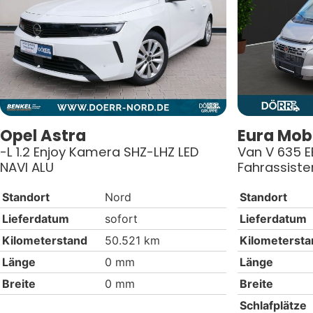
Opel
Astra
Eura Mobi
-L 1.2 Enjoy Kamera SHZ-LHZ LED
Van V 635 E
NAVI ALU
Fahrassiste
Standort
Nord
Standort
Lieferdatum
sofort
Lieferdatum
Kilometerstand
50.521 km
Kilometersta
Länge
0 mm
Länge
Breite
0 mm
Breite
Schlafplätze