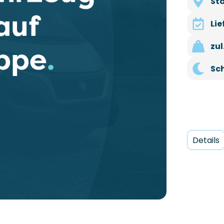
St
Li
zu
Sc
Details