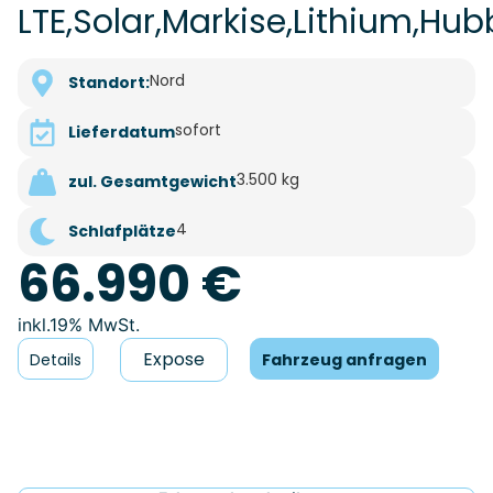
LTE,Solar,Markise,Lithium,Hub
Nord
Standort:
sofort
Lieferdatum
3.500 kg
zul. Gesamtgewicht
4
Schlafplätze
66.990 €
19% MwSt.
Expose
Details
Fahrzeug anfragen