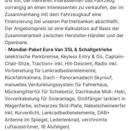
uns vor, bei mehreren Interessenten das Fahrzeug
vorrangig an einen Interessenten zu verkaufen, der im
Zusammenhang mit dem Fahrzeugkauf eine
Finanzierung bei unseren Partnerbanken abschließt.
Der Angebotspreis ist eine Kalkulation auf Basis der
Zusammenarbeit zwischen Hersteller-Händler und der
Openbank.
Mondial-Paket Eura Van 35L & Schaltgetriebe
(elektrische Parkbremse, Keyless Entry & Go, Captain-
Chair-Sitze, Traction+ inkl. Hill-Descent, Radio inkl.
Vorbereitung für Lenkradbedienelemente,
Rückfahrkamera, Dach - Panoramadach Skyroof,
manuelles Verdunklungssystem für Fahrerhaus,
Mückengittertür für Schiebetür, Dachhaube Midi- Heki,
Vorverkabelung für Solaranlage, Stoßfänger lackiert in
Wagenfarbe, schwarzes Skid-Plate, Nebelscheinwerfer
inkl. Kurvenlicht, Lenkradbedienelemente, DAB+
Antenne im Spiegel, Lederlenkrad, verchromte
Luftausströmer, 16 Alufelgen)