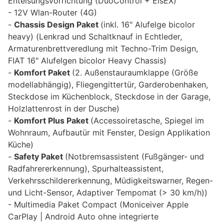
Enteisungsvorrichtung (DuoControl + EisEX)
12V Wlan-Router (4G)
Chassis Design Paket
(inkl. 16" Alufelge bicolor
heavy) (Lenkrad und Schaltknauf in Echtleder,
Armaturenbrettveredlung mit Techno-Trim Design,
FIAT 16" Alufelgen bicolor Heavy Chassis)
Komfort Paket
(2. Außenstauraumklappe (Größe
modellabhängig), Fliegengittertür, Garderobenhaken,
Steckdose im Küchenblock, Steckdose in der Garage,
Holzlattenrost in der Dusche)
Komfort Plus Paket
(Accessoiretasche, Spiegel im
Wohnraum, Aufbautür mit Fenster, Design Applikation
Küche)
Safety Paket
(Notbremsassistent (Fußgänger- und
Radfahrererkennung), Spurhalteassistent,
Verkehrsschildererkennung, Müdigkeitswarner, Regen-
und Licht-Sensor, Adaptiver Tempomat (> 30 km/h))
Multimedia Paket Compact (Moniceiver Apple
CarPlay | Android Auto ohne integrierte