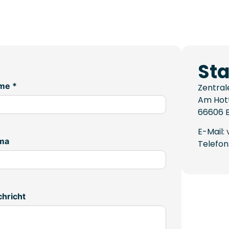
Sta
me *
Zentral
Am Hot
66606
E-Mail:
rma
Telefon
hricht