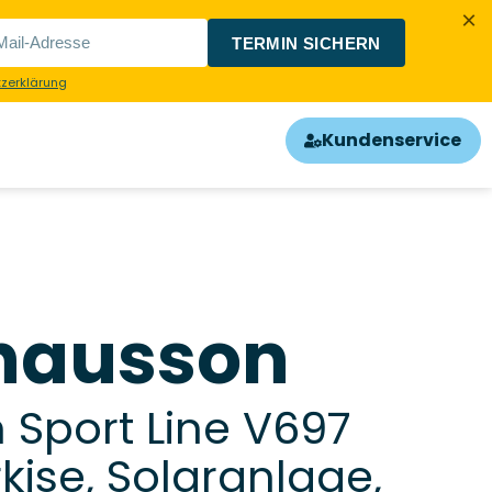
×
TERMIN SICHERN
zerklärung
Kundenservice
hausson
 Sport Line V697
kise, Solaranlage,