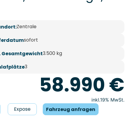
Zentrale
andort:
sofort
eferdatum
3.500 kg
l. Gesamtgewicht
3
hlafplätze
58.990 €
19% MwSt.
Expose
Fahrzeug anfragen