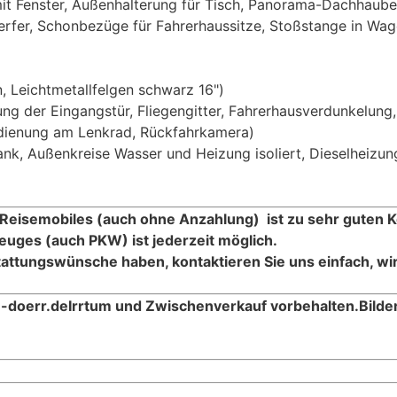
t Fenster, Außenhalterung für Tisch, Panorama-Dachhaube
fer, Schonbezüge für Fahrerhaussitze, Stoßstange in Wagen
, Leichtmetallfelgen schwarz 16")
ng der Eingangstür, Fliegengitter, Fahrerhausverdunkelung,
dienung am Lenkrad, Rückfahrkamera)
ank, Außenkreise Wasser und Heizung isoliert, Dieselheizun
 Reisemobiles (auch ohne Anzahlung) ist zu sehr guten K
euges (auch PKW) ist jederzeit möglich.
attungswünsche haben, kontaktieren Sie uns einfach, wi
-doerr.de
Irrtum und Zwischenverkauf vorbehalten.
Bild