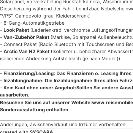
Solarpanel, Vorverkabelung Rückfahrkamera, Waschraum mi
Dieselheizung während der Fahrt benutzbar, Nebelscheinwer
"VPS", Campovolo-grau, Kleiderschrank)
8-Gang-Automatikgetriebe
Look Paket
(Lederlenkrad, verchromte Lüftungsöffnungen
Van-Zubehör Paket
(Markise, Solarpanel Außenbeleuchtu
Connect Paket (Radio Bluetooth mit Touchscreen und Be
Arctic Van N2 Paket
(Isolierter u. beheizbarer Abwassert
isolierende Abdeckung Aufstelldach (je nach Modell))
Finanzierung/Leasing: Das Finanzieren o. Leasing Ihres
Inzahlungnahme: Die Inzahlungnahme Ihres alten Fahrz
Kein Kauf ohne unser Angebot:Sollten Sie andere Ausst
ausarbeiten.
Besuchen Sie uns auf unserer Website:www.reisemobile
Sonderausstattung enthalten.
Änderungen, Zwischenverkauf und Irrtümer vorbehalten!
created with
SYSCARA