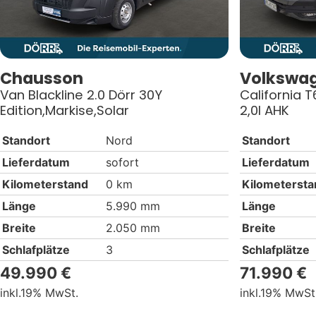
Chausson
Volkswa
Van Blackline 2.0 Dörr 30Y
California T
Edition,Markise,Solar
2,0l AHK
Standort
Nord
Standort
Lieferdatum
sofort
Lieferdatum
Kilometerstand
0 km
Kilometersta
Länge
5.990 mm
Länge
Breite
2.050 mm
Breite
Schlafplätze
3
Schlafplätze
49.990 €
71.990 €
19% MwSt.
19% MwSt