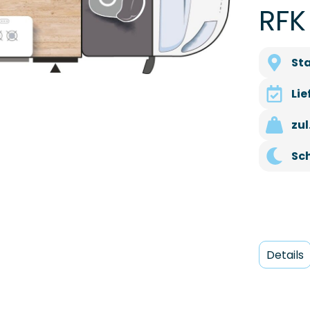
RFK
St
Li
zu
Sc
Details