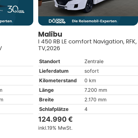
Malibu
I 450 RB LE comfort Navigation, RFK,
V
TV,2026
Standort
Zentrale
Lieferdatum
sofort
Kilometerstand
0 km
m
Länge
7.200 mm
mm
Breite
2.170 mm
Schlafplätze
4
124.990 €
19% MwSt.