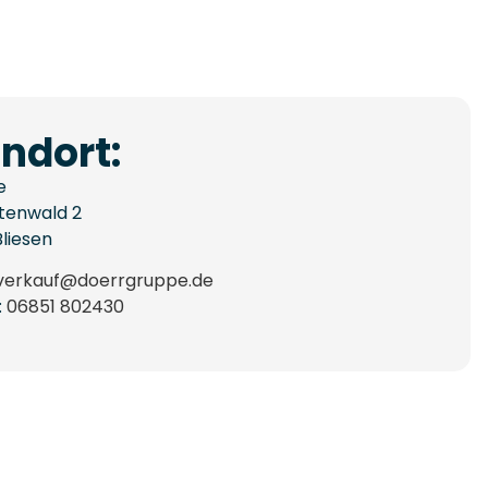
ndort:
e
tenwald 2
Bliesen
verkauf@doerrgruppe.de
:
06851 802430