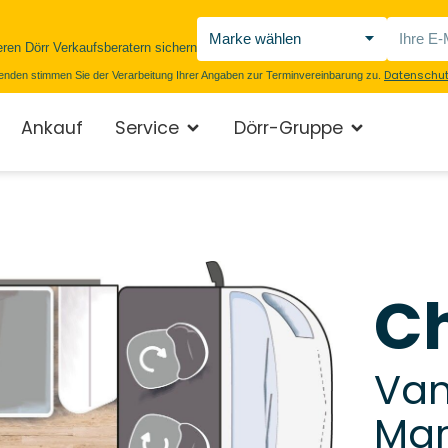
eren Dörr Verkaufsberatern sichern
Datenschut
enden stimmen Sie der Verarbeitung Ihrer Angaben zur Terminvereinbarung zu.
Ankauf
Service
Dörr-Gruppe
C
Van
Mar