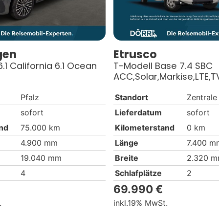
gen
Etrusco
6.1 California 6.1 Ocean
T-Modell Base 7.4 SBC
ACC,Solar,Markise,LTE,T
Pfalz
Standort
Zentrale
sofort
Lieferdatum
sofort
nd
75.000 km
Kilometerstand
0 km
4.900 mm
Länge
7.400 m
19.040 mm
Breite
2.320 
4
Schlafplätze
2
69.990 €
.
19% MwSt.